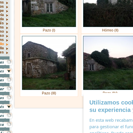
ns
os
rpe
ela
ida
rés
óns
Pazo (I)
Hórreo (II)
mo
so
óns
llo
lla
es
as
res
tas
ar
Pazo (III)
Pazo (IV)
ros
Utilizamos cook
rés
su experiencia 
es
En esta web recabamo
ica
para gestionar el fun