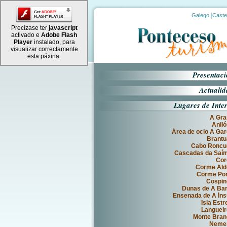
|
Galego
Caste
Precízase ter
javascript
activado e
Adobe Flash
Player
instalado, para
visualizar correctamente
esta páxina.
Presentac
Actuali
Lugares de Inte
A Gra
Anll
Área de ocio A Ga
Brantu
Cabo Roncu
Cascadas da Saím
Cor
Corme Ald
Corme Por
Cospin
Dunas de A Ba
Ensenada de A Ín
Isla Estr
Languei
Monte Bran
Neme