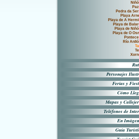
Niñó
Paz
Pedra da Se
Playa Arn
Playa de A Herm
Playa de Bala
Playa de Niñ
Playa de O Os
Pontece
Río Anll
Ta
Te
Xorn
Rut
Personajes Ilust
Ferias y Fies
Cómo Lleg
Mapas y Calleje
Teléfonos de Inte
En Imágen
Guía Turíst