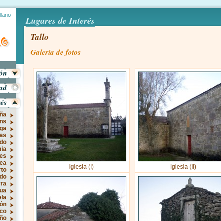
llano
Lugares de Interés
Tallo
Galería de fotos
ión
dad
rés
ña
óns
rga
as
do
ia
es
ea
Iglesia (I)
Iglesia (II)
to
do
rra
sua
ela
rón
co
ño