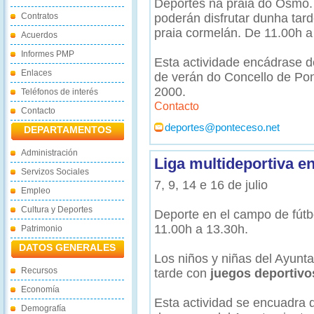
Deportes na praia do Osmo.
Contratos
poderán disfrutar dunha tar
praia cormelán. De 11.00h a
Acuerdos
Informes PMP
Esta actividade encádrase d
Enlaces
de verán do Concello de Pon
2000.
Teléfonos de interés
Contacto
Contacto
deportes@ponteceso.net
DEPARTAMENTOS
Administración
Liga multideportiva e
Servizos Sociales
7, 9, 14 e 16 de julio
Empleo
Cultura y Deportes
Deporte en el campo de fútb
11.00h a 13.30h.
Patrimonio
DATOS GENERALES
Los niños y niñas del Ayunt
Recursos
tarde con
juegos deportivo
Economía
Esta actividad se encuadra 
Demografía