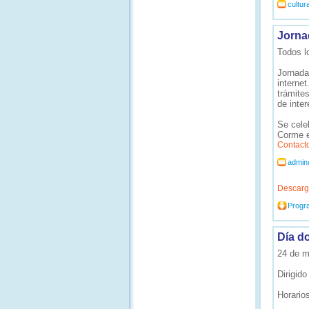
cultu
Jorna
Todos l
Jornada
interne
trámites
de inter
Se cele
Corme e
Contact
admin
Descarg
Progra
Día d
24 de m
Dirigid
Horario