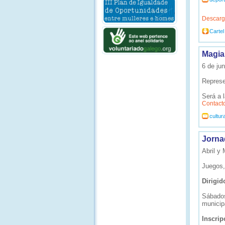
Descarg
Cartel
Magia
6 de jun
Represe
Será a 
Contact
cultu
Jorna
Abril y
Juegos,
Dirigid
Sábados
municip
Inscrip