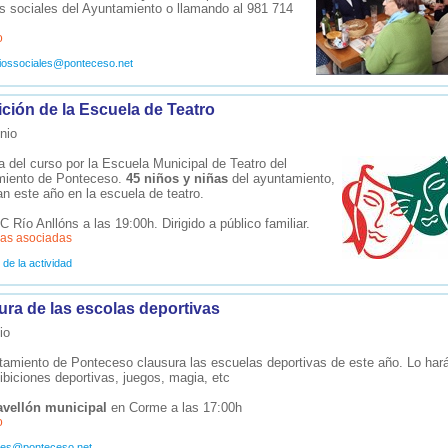
os sociales del Ayuntamiento o llamando al 981 714
o
ciossociales@ponteceso.net
ición de la Escuela de Teatro
nio
a del curso por la Escuela Municipal de Teatro del
miento de Ponteceso.
45 niños y niñas
del ayuntamiento,
an este año en la escuela de teatro.
C Río Anllóns a las 19:00h. Dirigido a público familiar.
as asociadas
de la actividad
ura de las escolas deportivas
io
tamiento de Ponteceso clausura las escuelas deportivas de este año. Lo har
ibiciones deportivas, juegos, magia, etc
avellón municipal
en Corme a las 17:00h
o
tes@ponteceso.net