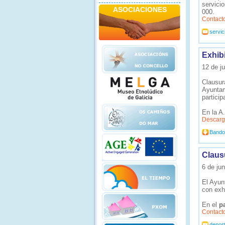
servici
ASOCIACIONES
000.
Contact
servi
Exhib
12 de ju
Clausur
Ayunta
particip
En la A.
Descarg
Bando 
Claus
6 de jun
El Ayun
con exh
En el
p
Contact
depor