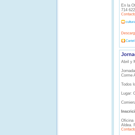
En la O
714 622)
Contact
cultu
Descarg
Cartel
Jorna
Abril y
Jornada
Corme A
Todos l
Lugar: 
Comienz
Inscric
Oficina
Aldea. P
Contact