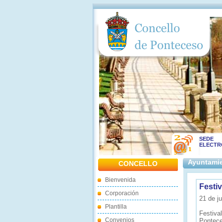
SEDE
ELECTR
Ayuntamie
CONCELLO
Bienvenida
Festiv
Corporación
21 de ju
Plantilla
Festiva
Convenios
Pontec