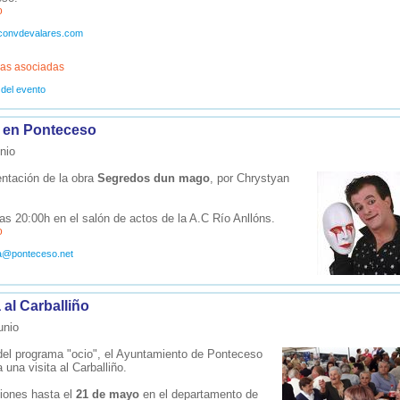
o
convdevalares.com
as asociadas
 del evento
 en Ponteceso
nio
ntación de la obra
Segredos dun mago
, por Chrystyan
las 20:00h en el salón de actos de la A.C Río Anllóns.
o
ra@ponteceso.net
 al Carballiño
unio
del programa "ocio", el Ayuntamiento de Ponteceso
 una visita al Carballiño.
ciones hasta el
21 de mayo
en el departamento de