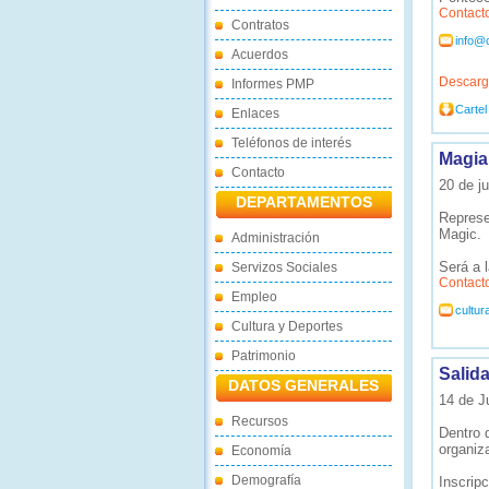
Contact
Contratos
info@
Acuerdos
Descarg
Informes PMP
Cartel
Enlaces
Teléfonos de interés
Magia
Contacto
20 de ju
DEPARTAMENTOS
Represe
Magic.
Administración
Será a 
Servizos Sociales
Contact
Empleo
cultu
Cultura y Deportes
Patrimonio
Salida
DATOS GENERALES
14 de J
Recursos
Dentro 
organiza
Economía
Demografía
Inscrip