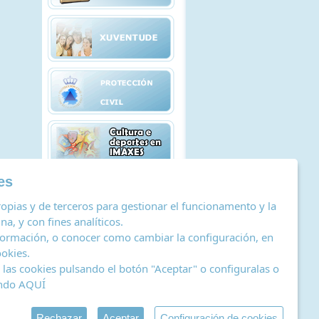
es
opias y de terceros para gestionar el funcionamento y la
a, y con fines analíticos.
ormación, o conocer como cambiar la configuración, en
ookies
.
las cookies pulsando el botón "Aceptar" o configuralas o
ando
AQUÍ
tro de actividades de tratamiento
|
RSS
by Abertal
Rechazar
Aceptar
Configuración de cookies