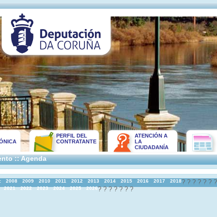
PERFIL DEL
ATENCIÓN A
ÓNICA
CONTRATANTE
LA
CIUDADANÍA
nto :: Agenda
:
2008
2009
2010
2011
2012
2013
2014
2015
2016
2017
2018
?
?
?
?
?
?
2021
2022
2023
2024
2025
2026
?
?
?
?
?
?
?