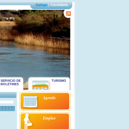
Galego
|
Castellano
SERVICIO DE
TURISMO
BOLETINES
Agenda
?
?
?
?
?
Empleo