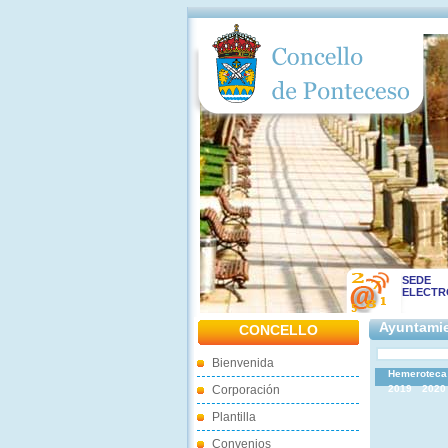
SEDE
ELECTR
Ayuntamie
CONCELLO
Bienvenida
Hemeroteca
Corporación
2019
2020
Plantilla
Convenios