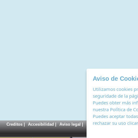
Aviso de Cooki
Utilizamos cookies pr
seguridade de la págin
Puedes obter más inf
nuestra
Política de C
Puedes aceptar todas 
rechazar su uso clic
Creditos
|
Accesibilidad
|
Aviso legal
|
Política de cookies
|
Regis