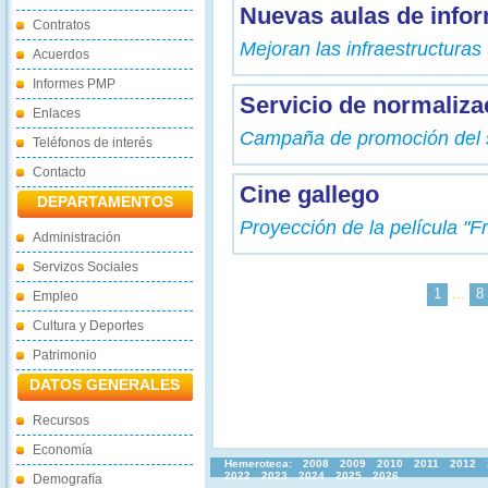
Nuevas aulas de infor
Contratos
Mejoran las infraestructuras
Acuerdos
Informes PMP
Servicio de normaliza
Enlaces
Campaña de promoción del s
Teléfonos de interés
Contacto
Cine gallego
DEPARTAMENTOS
Proyección de la película "Fr
Administración
Servizos Sociales
1
...
8
Empleo
Cultura y Deportes
Patrimonio
DATOS GENERALES
Recursos
Economía
Hemeroteca:
2008
2009
2010
2011
2012
2022
2023
2024
2025
2026
Demografía