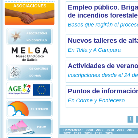
ASOCIACIONES
Empleo público. Brig
de incendios forestal
Bases que regirán el proceso
Nuevos talleres de alf
En Tella y A Campara
Actividades de veran
Inscripciones desde el 24 de
Puntos de información
En Corme y Ponteceso
1
Hemeroteca:
2008
2009
2010
2011
2012
2022
2023
2024
2025
2026