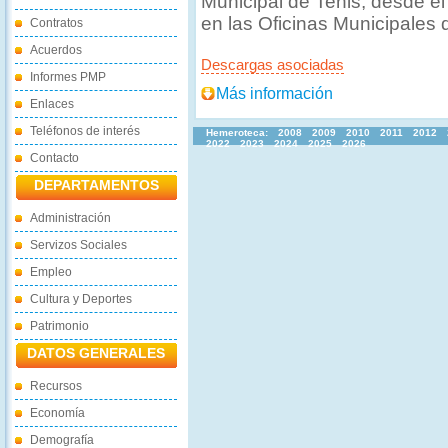
Municipal de Tenis, desde e
en las Oficinas Municipales 
Contratos
Acuerdos
Descargas asociadas
Informes PMP
Más información
Enlaces
Teléfonos de interés
Hemeroteca:
2008
2009
2010
2011
2012
2022
2023
2024
2025
2026
Contacto
DEPARTAMENTOS
Administración
Servizos Sociales
Empleo
Cultura y Deportes
Patrimonio
DATOS GENERALES
Recursos
Economía
Demografía