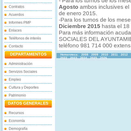
- Para los turnos de los me
Agosto
ambos inclusives el 
Contratos
de enero 2015.
Acuerdos
-Para los turnos de los mes
Informes PMP
Diciembre 2015
hasta el 18
Enlaces
Para más información acud
SOCIALES DEL AYUNTAMIEN
Teléfonos de interés
teléfono 981 714 000 extens
Contacto
DEPARTAMENTOS
Hemeroteca:
2008
2009
2010
2011
2012
2022
2023
2024
2025
2026
Administración
Servizos Sociales
Empleo
Cultura y Deportes
Patrimonio
DATOS GENERALES
Recursos
Economía
Demografía