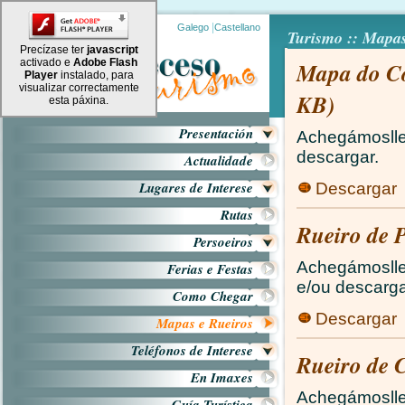
|
Galego
Castellano
Turismo :: Mapas
Precízase ter
javascript
activado e
Adobe Flash
Mapa do Co
Player
instalado, para
visualizar correctamente
KB)
esta páxina.
Presentación
Achegámosll
descargar.
Actualidade
Lugares de Interese
Descargar
Rutas
Rueiro de 
Persoeiros
Achegámosll
Ferias e Festas
e/ou descarga
Como Chegar
Descargar
Mapas e Rueiros
Teléfonos de Interese
Rueiro de 
En Imaxes
Achegámoslles
Guía Turística