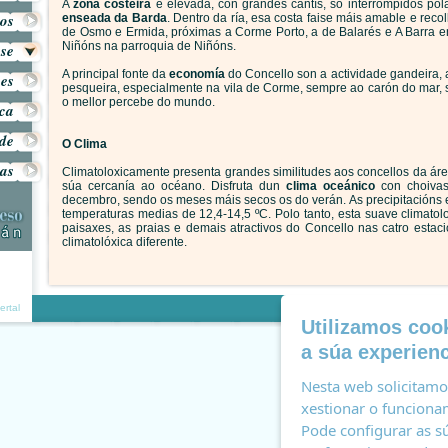
A
zona costeira
é elevada, con grandes cantís, só interrompidos po
os
enseada da Barda
. Dentro da ría, esa costa faise máis amable e rec
de Osmo e Ermida, próximas a Corme Porto, a de Balarés e A Barra e
Niñóns na parroquia de Niñóns.
ese
A principal fonte da
economía
do Concello son a actividade gandeira, 
es
pesqueira, especialmente na vila de Corme, sempre ao carón do mar,
o mellor percebe do mundo.
ica
ide
O Clima
sas
Climatoloxicamente presenta grandes similitudes aos concellos da ár
súa cercanía ao océano. Disfruta dun
clima oceánico
con choiva
decembro, sendo os meses máis secos os do verán. As precipitacións
temperaturas medias de 12,4-14,5 ºC. Polo tanto, esta suave climatol
paisaxes, as praias e demais atractivos do Concello nas catro esta
climatolóxica diferente.
Accesi
ertal
Utilizamos cook
a súa experienc
Nesta web solicitamos
xestionar o funcionam
Pode configurar as sú