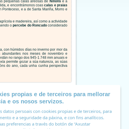
las pequenas calas areosas de
Niñóns
e a
ollida, e encontrámonos coas
calas e praias
n Ponteceso, e a de Santa Mariña, Morro e
agrícola e madereira, así como a actividade
 sendo o
percebe do Roncudo
considerado
ea, con húmidos días no inverno por mor da
s abundantes nos meses de novembro e
 están no rango dos 945-1.748 mm anuais e
oxía permite gozar a súa natureza, as súas
cións do ano, cada unha cunha perspectiva
bilidade
Aviso legal
Política de cookies
ies propias e de terceiros para mellorar
ia e os nosos servizos.
 datos persoais con cookies propias e de terceiros, para
ento e a seguridade da páxina, e con fins analíticos.
as preferencias a través do botón de “Axustar