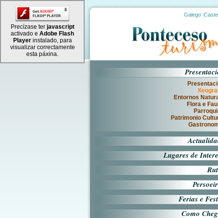
|
Galego
Caste
Precízase ter
javascript
activado e
Adobe Flash
Player
instalado, para
visualizar correctamente
esta páxina.
Presentac
Presentac
Xeogra
Entornos Natur
Flora e Fa
Parroqu
Patrimonio Cultu
Gastronom
Actualid
Lugares de Inter
Rut
Persoei
Ferias e Fes
Como Cheg