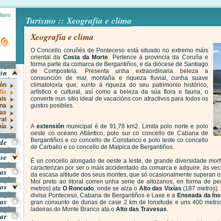
llano
Turismo :: Xeografía e clima
Xeografía e clima
O Concello coruñés de Ponteceso está situado no extremo máis
oriental da
Costa da Morte
. Pertence á provincia da Coruña e
forma parte da comarca de Bergantiños, e da diócese de Santiago
ión
de Compostela. Presenta unha extraordinaria beleza a
conxunción de mar, montaña e riqueza fluvial, cunha suave
ión
climatoloxía que, xunto á riqueza do seu patrimonio histórico,
fía
artístico e cultural, así como a beleza da súa flora e fauna, o
ais
converte nun sitio ideal de vacacións con atractivos para todos os
una
gustos posibles.
ias
ral
ía
A
extensión
municipal é de 91,78 km2. Limita polo norte e polo
oeste co océano Atlántico, polo sur co concello de Cabana de
Bergantiños e co concello de Coristanco e polo leste co concello
ade
de Carballo e co concello de Malpica de Bergantiños.
ese
É un concello alongado de oeste a leste, de grande diversidade mor
caracterizan por ser o máis accidentado da comarca e adquire, ás vec
as
da escasa altitude dos seus montes, que só ocasionalmente superan os
Moi preto ao litoral corren unha serie de altozanos, en forma de 
ros
metros) ata
O Roncudo
, onde se alza o
Alto das Vixías
(187 metros).
divisa Ponteceso, Cabana de Bergantiños e Laxe e a
Enseada da Ín
tas
gran conxunto de dunas de case 2 km de lonxitude e uns 400 metro
ladeiras do Monte Branco ata o
Alto das Travesas
.
ar