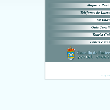
Mapas e Rueir
Teléfonos de Inter
En Imax
Guía Turíst
Tourist Gu
Paneis e me
© by Ab