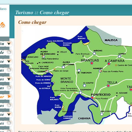
llano
Turismo :: Como chegar
Como chegar
ión
ade
ese
as
ros
tas
ar
os
ese
es
ica