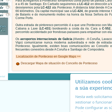
Para achegarnos a Ponteceso tomaremos coma punto de partida Carba
e a 45 de Santiago. En Carballo seguiremos a
LC-412
en dirección a M
ide
desviaremos pola
LC-422
ata Ponteceso. A distancia total dende A C
66 kilómetros. Da capital municipal sae a
LC-424
, de grande interese 
sas
de Balarés e do monumento motivo na honra da Nosa Señora do Far
Corme Porto.
Outra estrada de pintoresco percorrido é a que une Ponteceso con Mal
Cabana a Laxe (
LC-431
) bordeando a costa da ría. Cara a
C-552
,
percorrido accidentado por frondosas paisaxes para empalmar con ela e
Os
aeroportos internacionais de Galicia
(Alvedro - A Coruña, Lavaco
Vigo) comunícanse nunca moderna autoestrada e rede de estradas
Ponteceso. Igualmente, existen boas comunicacións ao Concello
frecuentes conexións desde A Coruña e Santiago de Compostela.
Localización de Ponteceso en Google Maps >>
Descargar Mapa de situación do Concello de Ponteceso
Accesi
ertal
Utilizamos cook
a súa experienc
Nesta web solicitamos
xestionar o funcionam
Pode configurar as sú