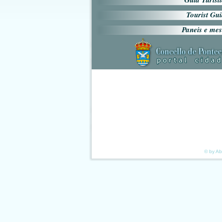
Tourist Gu
Paneis e me
© by Ab