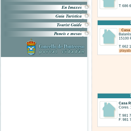
T: 686 
En Imaxes
Guía Turística
Tourist Guide
Casa 
Paneis e mesas
Balarés
15100 
T: 662 
playab
Casa R
Cores.
T: 981 
F: 981 