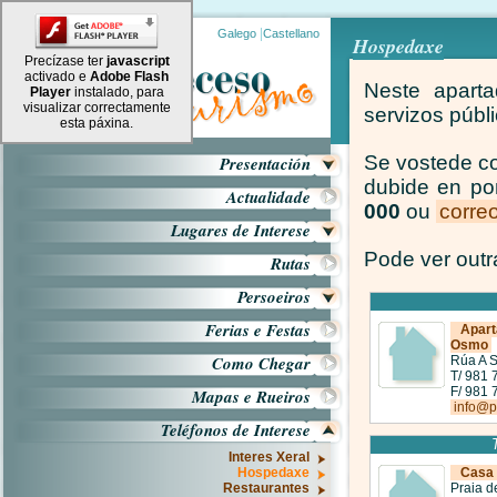
|
Galego
Castellano
Hospedaxe
Precízase ter
javascript
activado e
Adobe Flash
Neste aparta
Player
instalado, para
visualizar correctamente
servizos públ
esta páxina.
Se vostede c
Presentación
dubide en po
Actualidade
000
ou
correo
Lugares de Interese
Pode ver out
Rutas
Persoeiros
Ferias e Festas
Apart
Osmo
Como Chegar
Rúa A S
T/ 981 
F/ 981 
Mapas e Rueiros
info@
Teléfonos de Interese
Interes Xeral
Hospedaxe
Casa 
Restaurantes
Praia d