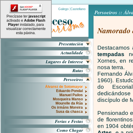
|
Galego
Castellano
Persoeiros :: Ál
Precízase ter
javascript
activado e
Adobe Flash
Player
instalado, para
Namorado d
visualizar correctamente
esta páxina.
Presentación
Destacamos a
Actualidade
tempadas
no
Xornes, en r
Lugares de Interese
nosa terra.
Rutas
Fernando Álv
Persoeiros
1960). Estud
do Escorial
Álvarez de Sotomayor
Eduardo Pondal
dedicándose 
Manuel Pailos
discípulo de
Mosqueira Manso
Mourelle da Rúa
Os irmáns Moreira
Susa da chasca
Pensionado e
de florentin
Ferias e Festas
en 1904 obté
Como Chegar
Artes
, e a p