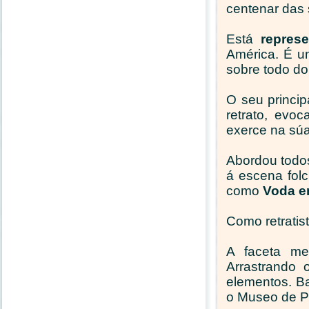
centenar das 
Está
represe
América. É un
sobre todo do
O seu princip
retrato, evo
exerce na súa
Abordou todos
á escena fol
como
Voda e
Como retratis
A faceta me
Arrastrando 
elementos. B
o Museo de Po