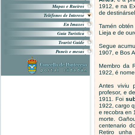
Mapas e Rueiros
1912, e na Ex
de destinárse
Teléfonos de Interese
En Imaxes
Tamén obtén 
Lieja e de ou
Guía Turística
Tourist Guide
Segue acumul
Paneis e mesas
1907, e Bos A
Membro da R
1922, é nome
Antes viviu 
profesor, e d
1911. Foi
su
1922, cargo 
e recobra en 
morte. Gaño
centenario d
Retiro unha