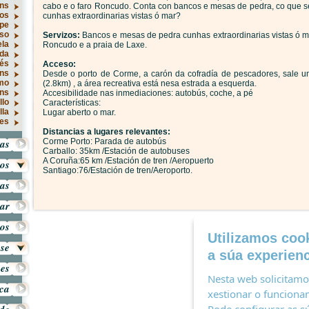
ns
cabo e o faro Roncudo. Conta con bancos e mesas de pedra, co que 
os
cunhas extraordinarias vistas ó mar?
rpe
so
Servizos:
Bancos e mesas de pedra cunhas extraordinarias vistas ó ma
ela
Roncudo e a praia de Laxe.
ida
rés
Acceso:
óns
Desde o porto de Corme, a carón da cofradía de pescadores, sale u
smo
(2.8km) , a área recreativa está nesa estrada a esquerda.
óns
Accesibilidade nas inmediaciones: autobús, coche, a pé
llo
Características:
lla
Lugar aberto o mar.
es
Distancias a lugares relevantes:
as
Corme Porto: Parada de autobús
Carballo: 35km /Estación de autobuses
A Coruña:65 km /Estación de tren /Aeropuerto
ros
Santiago:76/Estación de tren/Aeroporto.
tas
ar
os
Utilizamos cook
ese
a súa experienc
es
Nesta web solicitamos
ica
xestionar o funcionam