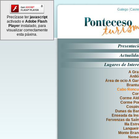
|
Galego
Caste
Precízase ter
javascript
activado e
Adobe Flash
Player
instalado, para
visualizar correctamente
esta páxina.
Presentac
Actualid
Lugares de Inter
A Gra
Anll
Área de ocio A Ga
Brantu
Cabo Roncu
Cor
Corme Ald
Corme Por
Cospin
Dunas da Ba
Enseada da Ín
Fervenzas da Saí
Illa Estr
Languei
Monte Bran
Neme