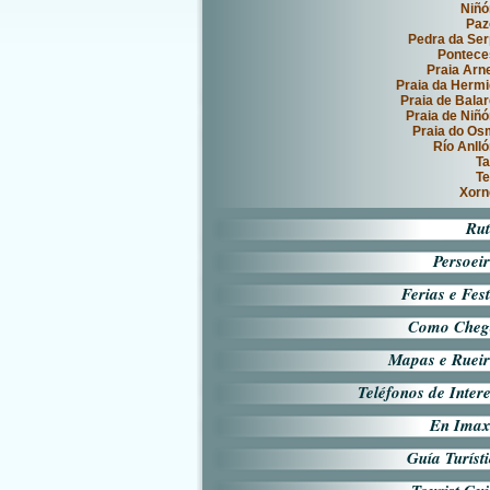
Niñó
Paz
Pedra da Se
Pontece
Praia Arn
Praia da Herm
Praia de Bala
Praia de Niñ
Praia do O
Río Anll
Ta
Te
Xorn
Rut
Persoei
Ferias e Fes
Como Cheg
Mapas e Rueir
Teléfonos de Inter
En Imax
Guía Turíst