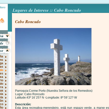
llano
Lugares de Interese :: Cabo Roncudo
Cabo Roncudo
ión
ade
ese
ña
óns
rga
as
do
es
ea
to
do
rra
sua
Parroquia:Corme Porto (Nuestra Señora de los Remedios)
mia
Lugar: Cabo Roncudo
ela
Latitude:43º 16´25? N -Longitude: 8º 59´12? W
rón
co
Descrición:
ño
Esta área recreativa-merendeiro, está nun espazo verde, a marxe e