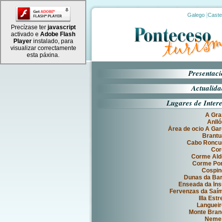
|
Galego
Caste
Precízase ter
javascript
activado e
Adobe Flash
Player
instalado, para
visualizar correctamente
esta páxina.
Presentac
Actualid
Lugares de Inter
A Gra
Anll
Área de ocio A Ga
Brantu
Cabo Roncu
Cor
Corme Ald
Corme Por
Cospin
Dunas da Ba
Enseada da Ín
Fervenzas da Saí
Illa Estr
Languei
Monte Bran
Neme