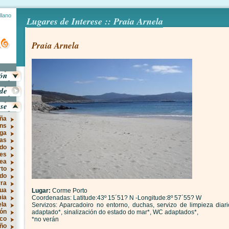
llano
Lugares de Interese :: Praia Arnela
Praia Arnela
ión
ade
ese
ña
óns
rga
as
do
es
ea
to
do
rra
sua
Lugar:
Corme Porto
mia
Coordenadas: Latitude:43º 15´51? N -Longitude:8º 57´55? W
ela
Servizos: Aparcadoiro no entorno, duchas, servizo de limpieza diari
rón
adaptado*, sinalización do estado do mar*, WC adaptados*,
co
*no verán
ño