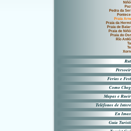
Niñó
Paz
Pedra da Se
Pontece
Praia Arn
Praia da Herm
Praia de Bala
Praia de Niñ
Praia do O
Río Anll
Ta
Te
Xorn
Rut
Persoei
Ferias e Fes
Como Cheg
Mapas e Rueir
Teléfonos de Inter
En Imax
Guía Turíst