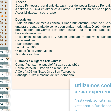
ns
Acceso
os
Desde Ponteceso, por diante da casa natal del poeta Eduardo Pondal, e
rpe
a estrada -AC-424-en dirección a Corme -8.5km-está no centro do pob
so
Accesibilidade:en coche, a pé .
ela
ida
Descrición:
rés
Praia en forma de media concha, situada nun entorno urbán do núcleo
óns
una praia resgardada do vento y con ondas moderadas. Dispón de zo
smo
praia, no porto de Corme. Ideal para disfrutar dun ambiente tranquilo
óns
bateas de mexilons.
llo
Desta praia sae un paseo de 200m.-mirando ao mar que vai a praia d
lla
Características:
es
Praia resgardada
Longitude: 100m
as
Ocupación no verán:Media
Tipo de area: fina
ros
Distancias a lugares relevantes:
Corme Puerto:en el pueblo/ Parada de autobús
tas
Carballo: 35km /Estación de autobuses
A Coruña:65 km /Estación de tren /Aeroporto
ar
Santiago:76 km./Estación de tren/Aeroporto
os
Utilizamos cook
ese
a súa experienc
es
Nesta web solicitamos
ica
xestionar o funcionam