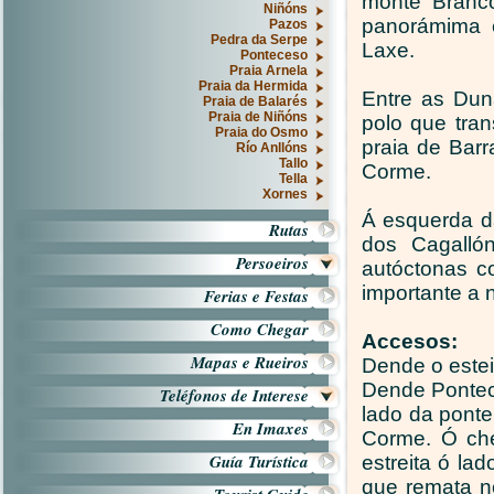
monte Branco
Niñóns
panorámima 
Pazos
Pedra da Serpe
Laxe.
Ponteceso
Praia Arnela
Praia da Hermida
Entre as Dun
Praia de Balarés
Praia de Niñóns
polo que tra
Praia do Osmo
praia de Bar
Río Anllóns
Tallo
Corme.
Tella
Xornes
Á esquerda d
Rutas
dos Cagalló
Persoeiros
autóctonas c
importante a n
Ferias e Festas
Como Chegar
Accesos:
Mapas e Rueiros
Dende o estei
Dende Pontece
Teléfonos de Interese
lado da ponte
En Imaxes
Corme. Ó che
Guía Turística
estreita ó la
que remata no