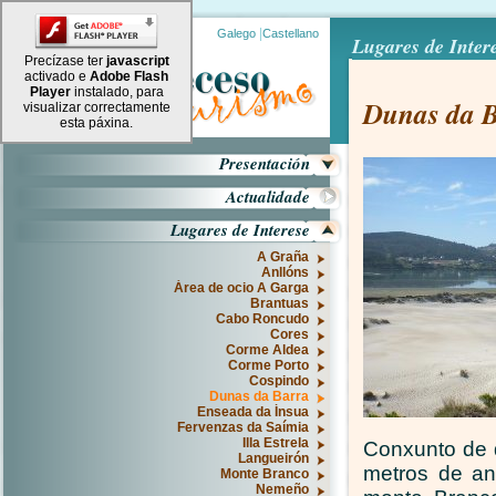
|
Galego
Castellano
Lugares de Inter
Precízase ter
javascript
activado e
Adobe Flash
Player
instalado, para
Dunas da 
visualizar correctamente
esta páxina.
Presentación
Actualidade
Lugares de Interese
A Graña
Anllóns
Área de ocio A Garga
Brantuas
Cabo Roncudo
Cores
Corme Aldea
Corme Porto
Cospindo
Dunas da Barra
Enseada da Ínsua
Fervenzas da Saímia
Illa Estrela
Conxunto de d
Langueirón
metros de an
Monte Branco
Nemeño