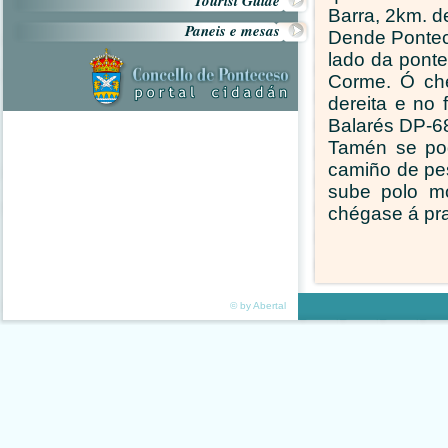
Tourist Guide
Barra, 2km. d
Paneis e mesas
Dende Pontece
lado da ponte
Corme. Ó che
dereita e no 
Balarés DP-68
Tamén se pod
camiño de pe
sube polo m
chégase á pra
© by Abertal