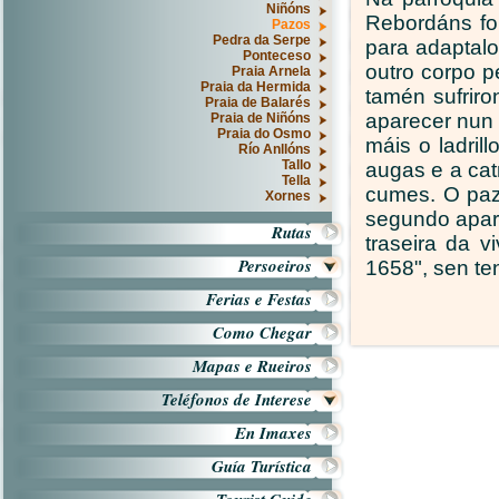
Niñóns
Rebordáns foi
Pazos
Pedra da Serpe
para adaptalo 
Ponteceso
outro corpo p
Praia Arnela
Praia da Hermida
tamén sufriro
Praia de Balarés
aparecer nun
Praia de Niñóns
Praia do Osmo
máis o ladrill
Río Anllóns
Tallo
augas e a cat
Tella
cumes. O pa
Xornes
segundo apare
Rutas
traseira da 
Persoeiros
1658", sen ten
Ferias e Festas
Como Chegar
Mapas e Rueiros
Teléfonos de Interese
En Imaxes
Guía Turística