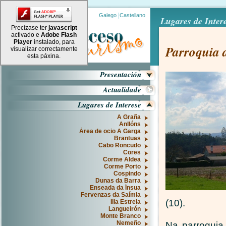
|
Galego
Castellano
Lugares de Intere
Precízase ter
javascript
activado e
Adobe Flash
Player
instalado, para
Parroquia 
visualizar correctamente
esta páxina.
Presentación
Actualidade
Lugares de Interese
A Graña
Anllóns
Área de ocio A Garga
Brantuas
Cabo Roncudo
Cores
Corme Aldea
Corme Porto
Cospindo
Dunas da Barra
Enseada da Ínsua
Fervenzas da Saímia
(10).
Illa Estrela
Langueirón
Monte Branco
Nemeño
Na parroquia