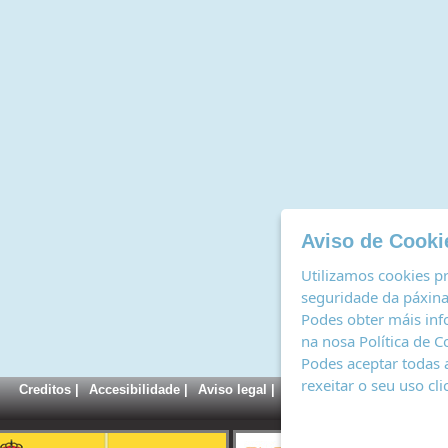
Aviso de Cooki
Utilizamos cookies pr
seguridade da páxina,
Podes obter máis inf
na nosa
Política de C
Podes aceptar todas 
rexeitar o seu uso cl
Creditos
|
Accesibilidade
|
Aviso legal
|
Política de cookies
|
Rexi