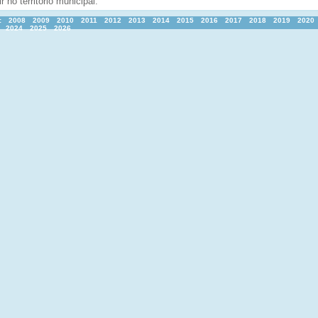
r no territorio municipal.
:
2008
2009
2010
2011
2012
2013
2014
2015
2016
2017
2018
2019
2020
2024
2025
2026