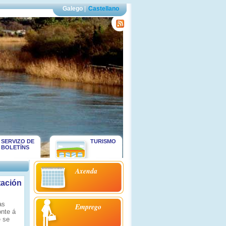
Galego
|
Castellano
SERVIZO DE
TURISMO
BOLETÍNS
Axenda
tación
as
Emprego
onte á
e se