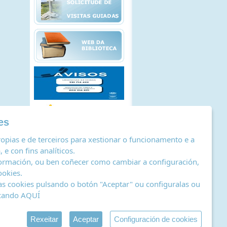
es
opias e de terceiros para xestionar o funcionamento e a
 e con fins analíticos.
ormación, ou ben coñecer como cambiar a configuración,
ookies
.
as cookies pulsando o botón "Aceptar" ou configuralas ou
icando
AQUÍ
stro de actividades de tratamento
|
RSS
by Abertal
Rexeitar
Aceptar
Configuración de cookies