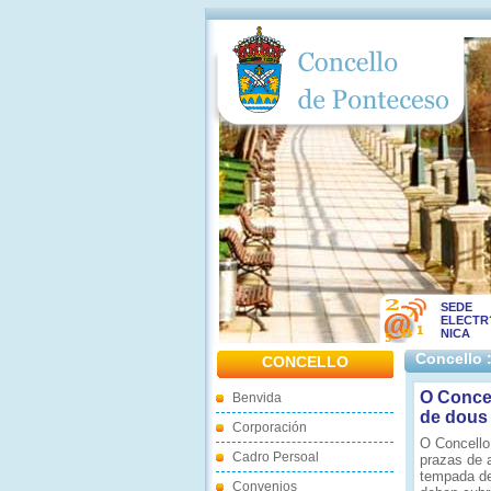
SEDE
ELECTR
NICA
Concello 
CONCELLO
O Concel
Benvida
de dous 
Corporación
O Concello
Cadro Persoal
prazas de a
tempada de
Convenios