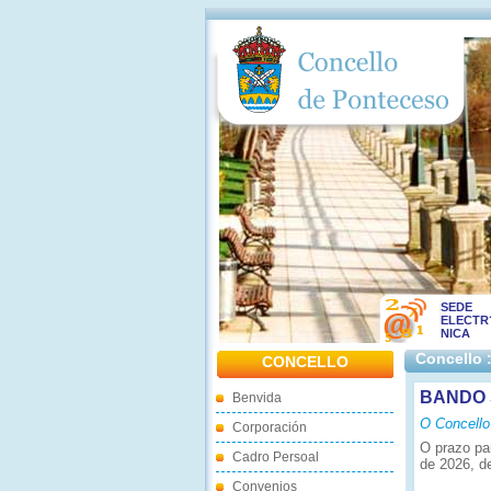
SEDE
ELECTR
NICA
Concello 
CONCELLO
BANDO 
Benvida
O Concello
Corporación
O prazo pa
Cadro Persoal
de 2026, d
Convenios