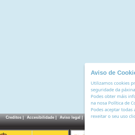
Aviso de Cooki
Utilizamos cookies pr
seguridade da páxina,
Podes obter máis inf
na nosa
Política de C
Podes aceptar todas 
rexeitar o seu uso cl
Creditos
|
Accesibilidade
|
Aviso legal
|
Política de cookies
|
Rexi