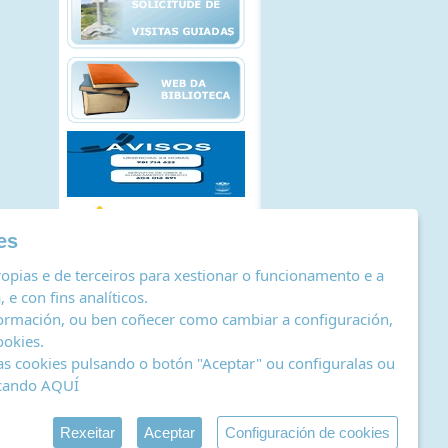
es
opias e de terceiros para xestionar o funcionamento e a
 e con fins analíticos.
ormación, ou ben coñecer como cambiar a configuración,
ookies
.
as cookies pulsando o botón "Aceptar" ou configuralas ou
icando
AQUÍ
stro de actividades de tratamento
|
RSS
by Abertal
Rexeitar
Aceptar
Configuración de cookies