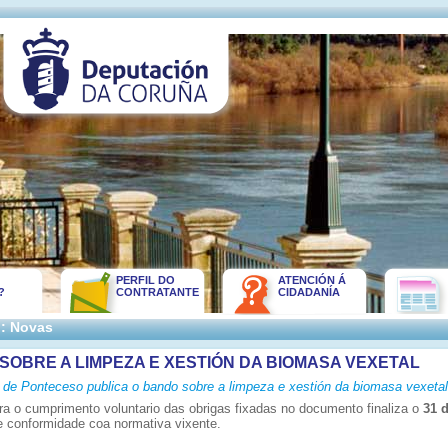
PERFIL DO
ATENCIÓN Á
?
CONTRATANTE
CIDADANÍA
:: Novas
SOBRE A LIMPEZA E XESTIÓN DA BIOMASA VEXETAL
 de Ponteceso publica o bando sobre a limpeza e xestión da biomasa vexetal
ra o cumprimento voluntario das obrigas fixadas no documento finaliza o
31 
e conformidade coa normativa vixente.