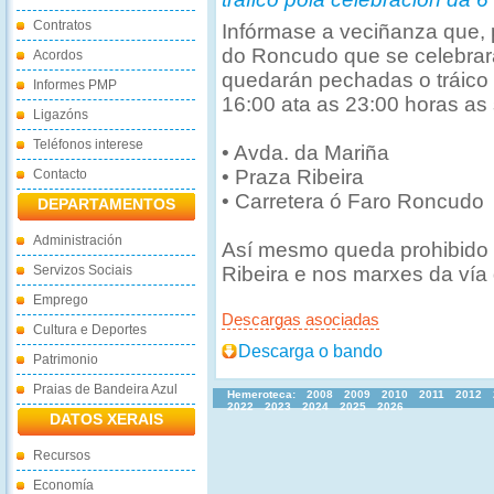
Contratos
Infórmase a veciñanza que, 
do Roncudo que se celebrará
Acordos
quedarán pechadas o tráico
Informes PMP
16:00 ata as 23:00 horas as 
Ligazóns
Teléfonos interese
• Avda. da Mariña
• Praza Ribeira
Contacto
• Carretera ó Faro Roncudo
DEPARTAMENTOS
Administración
Así mesmo queda prohibido 
Servizos Sociais
Ribeira e nos marxes da ví
Emprego
Descargas asociadas
Cultura e Deportes
Descarga o bando
Patrimonio
Praias de Bandeira Azul
Hemeroteca:
2008
2009
2010
2011
2012
2022
2023
2024
2025
2026
DATOS XERAIS
Recursos
Economía