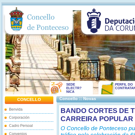
SEDE
PERFIL DO
ELECTR?
CONTRATA
NICA
Concello :: Novas
CONCELLO
BANDO CORTES DE T
Benvida
CARREIRA POPULAR
Corporación
Cadro Persoal
O Concello de Ponteceso pub
Convenios
tráfico pola celebración da 