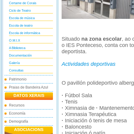
Certame de Corais
Ciclo de Teatro
Escola de música
Escola de teatro
Escola de informática
Situado
na zona escolar
, ao
O.M.I.X
o IES Ponteceso, conta con to
A Biblioteca
deportista.
Documentación
Galería
Actividades deportivas
Consultas
Patrimonio
O pavillón polideportivo alber
Praias de Bandeira Azul
·
Fútbol Sala
DATOS XERAIS
·
Tenis
Recursos
·
Ximnasia de
·
Mantenement
Economía
·
Ximnasia Terapéutica
·
Iniciación ó tenis de mesa
Demografía
·
Baloncesto
ASOCIACIONS
·
Iniciación ó patín