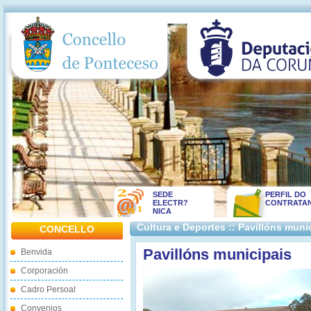
SEDE
PERFIL DO
ELECTR?
CONTRATA
NICA
Cultura e Deportes :: Pavillóns muni
CONCELLO
Pavillóns municipais
Benvida
Corporación
Cadro Persoal
Convenios