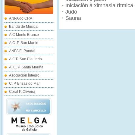
·
Iniciación á ximnasia rítmica
·
Judo
·
Sauna
ANPA do CRA
Banda de Música
A.C Monte Branco
A.C. P. San Martín
ANPA E. Pondal
A.C.P. San Eleuterio
A. C. P. Santa Mariña
Asociación Íntegro
C. P. Brisas do Mar
Coral P. Oliveira