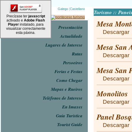
|
Galego
Castellano
Turismo :: Panei
Precízase ter
javascript
activado e
Adobe Flash
Mesa Mont
Player
instalado, para
Presentación
visualizar correctamente
Descargar
esta páxina.
Actualidade
Lugares de Interese
Mesa San A
Rutas
Descargar
Persoeiros
Mesa San F
Ferias e Festas
Descargar
Como Chegar
Mapas e Rueiros
Monolitos
Teléfonos de Interese
Descargar
En Imaxes
Panel Bosq
Guía Turística
Tourist Guide
Descargar