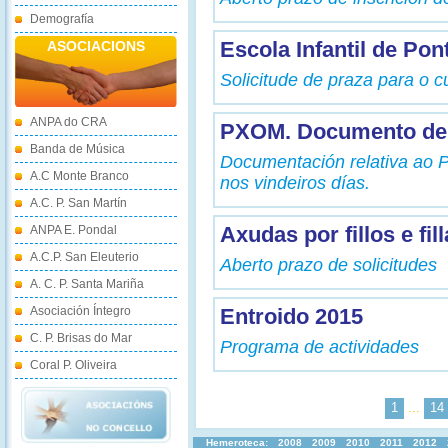
Demografía
Escola Infantil de Po
ASOCIACIONS
Solicitude de praza para o 
ANPA do CRA
PXOM. Documento de 
Banda de Música
Documentación relativa ao P
A.C Monte Branco
nos vindeiros días.
A.C. P. San Martín
Axudas por fillos e fi
ANPA E. Pondal
A.C.P. San Eleuterio
Aberto prazo de solicitudes
A. C. P. Santa Mariña
Asociación Íntegro
Entroido 2015
C. P. Brisas do Mar
Programa de actividades
Coral P. Oliveira
1
...
14
Hemeroteca:
2008
2009
2010
2011
2012