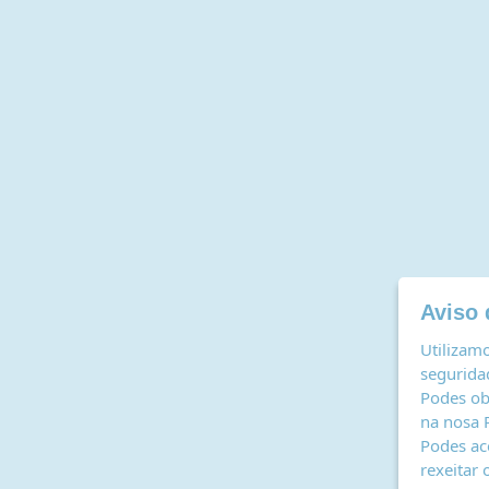
Aviso 
Utilizamo
seguridad
Podes ob
na nosa
Podes ac
rexeitar 