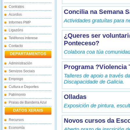
Contratos
Concilia na Semana S
Acordos
Actividades gratuítas para 
Informes PMP
Ligazóns
¿Queres ser voluntar
Teléfonos interese
Ponteceso?
Contacto
Colabora coa túa comunida
DEPARTAMENTOS
Administración
Programa ?Violencia 
Servizos Sociais
Talleres de apoio a través d
Emprego
Discapacidade de Galicia.
Cultura e Deportes
Patrimonio
Olladas
Praias de Bandeira Azul
Exposición de pintura, escul
DATOS XERAIS
Novos cursos da Escol
Recursos
Economía
Aberto prazo de inscrición d