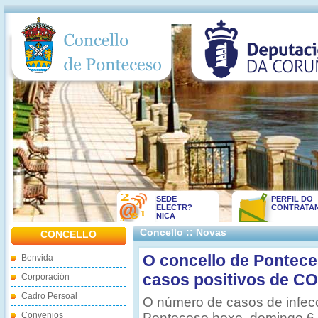
SEDE
PERFIL DO
ELECTR?
CONTRATA
NICA
Concello :: Novas
CONCELLO
O concello de Ponteces
Benvida
casos positivos de CO
Corporación
Cadro Persoal
O número de casos de infecc
Convenios
Ponteceso hoxe, domingo 6 