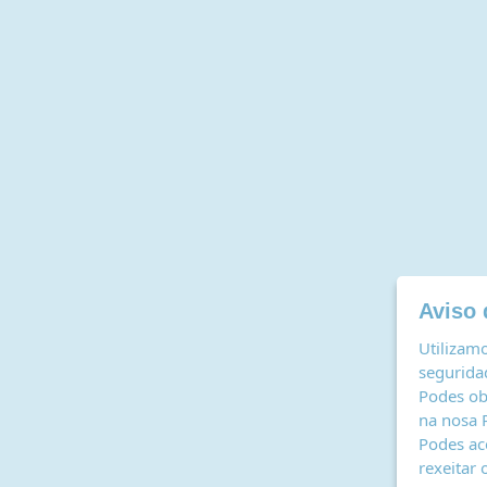
Aviso 
Utilizamo
seguridad
Podes ob
na nosa
Podes ac
rexeitar 