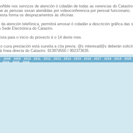
poñible nos servizos de atención ó cidadán de todas as xerencias do Catastro
ue as persoas sexan atendidas por videoconferencia por persoal funcionario,
desta forma os desprazamentos ás oficinas.
 da atención telefónica, permitirá amosar ó cidadán a descrición gráfica das 
a Sede Electrónica do Catastro.
ista para o inicio do proxecto é o 14 deste mes.
o cuxa prestación está suxeita a cita previa. @s interesad@s deberán solicit
 línea directa do Catastro: 913874550 / 902373635.
:
2008
2009
2010
2011
2012
2013
2014
2015
2016
2017
2018
2019
2020
2024
2025
2026