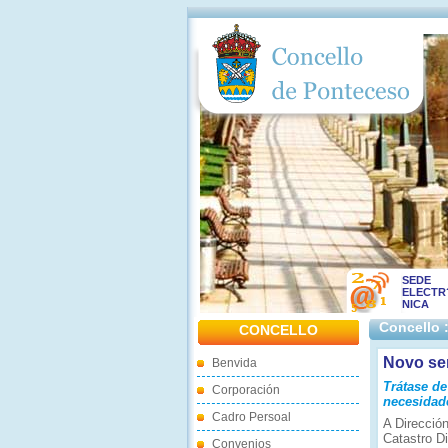
SEDE
ELECTR
NICA
Concello 
CONCELLO
Novo ser
Benvida
Trátase de
Corporación
necesidade
Cadro Persoal
A Direcció
Catastro Di
Convenios