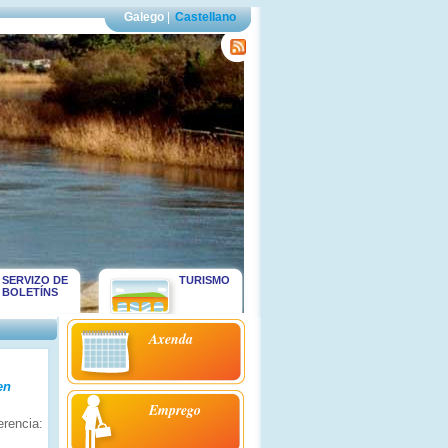
Galego
|
Castellano
SERVIZO DE
TURISMO
BOLETÍNS
Axenda
en
Emprego
erencia: