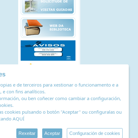
es
opias e de terceiros para xestionar o funcionamento e a
 e con fins analíticos.
ormación, ou ben coñecer como cambiar a configuración,
ookies
.
as cookies pulsando o botón "Aceptar" ou configuralas ou
icando
AQUÍ
stro de actividades de tratamento
|
RSS
by Abertal
Rexeitar
Aceptar
Configuración de cookies