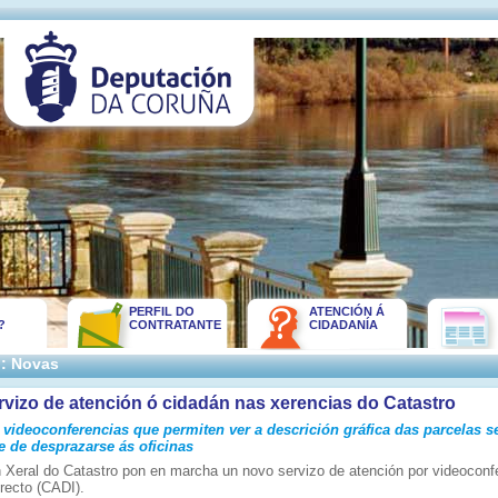
PERFIL DO
ATENCIÓN Á
?
CONTRATANTE
CIDADANÍA
:: Novas
vizo de atención ó cidadán nas xerencias do Catastro
 videoconferencias que permiten ver a descrición gráfica das parcelas s
 de desprazarse ás oficinas
n Xeral do Catastro pon en marcha un novo servizo de atención por videoconf
recto (CADI).