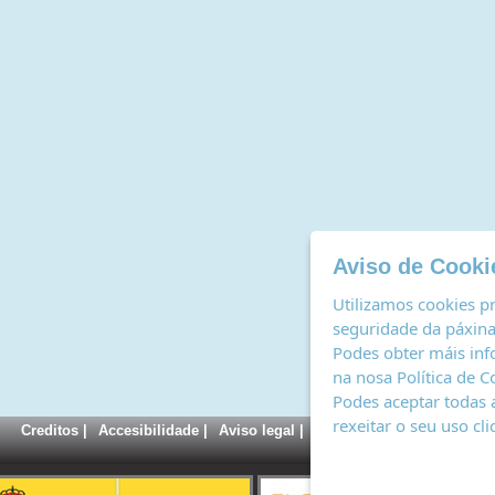
Aviso de Cooki
Utilizamos cookies pr
seguridade da páxina,
Podes obter máis inf
na nosa
Política de C
Podes aceptar todas 
rexeitar o seu uso cl
Creditos
|
Accesibilidade
|
Aviso legal
|
Política de cookies
|
Rexi