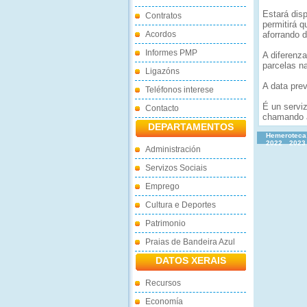
Estará dis
Contratos
permitirá q
Acordos
aforrando 
Informes PMP
A diferenza
parcelas n
Ligazóns
A data prev
Teléfonos interese
É un serviz
Contacto
chamando á
DEPARTAMENTOS
Hemeroteca
2022
2023
Administración
Servizos Sociais
Emprego
Cultura e Deportes
Patrimonio
Praias de Bandeira Azul
DATOS XERAIS
Recursos
Economía