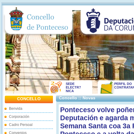
SEDE
PERFIL DO
ELECTR?
CONTRATA
NICA
Concello :: Novas
CONCELLO
Ponteceso volve poñe
Benvida
Deputación e agarda mi
Corporación
Semana Santa coa 3a F
Cadro Persoal
Convenios