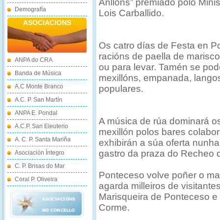
Anllóns” premiado polo Minis
Demografía
Lois Carballido.
ASOCIACIONS
Os catro días de Festa en P
racións de paella de marisco
ANPA do CRA
ou para levar. Tamén se pod
Banda de Música
mexillóns, empanada, langos
A.C Monte Branco
populares.
A.C. P. San Martín
ANPA E. Pondal
A música de rúa dominará os 
A.C.P. San Eleuterio
mexillón polos bares colabo
A. C. P. Santa Mariña
exhibirán a súa oferta nunha
gastro da praza do Recheo 
Asociación Íntegro
C. P. Brisas do Mar
Ponteceso volve poñer o ma
Coral P. Oliveira
agarda milleiros de visitan
Marisqueira de Ponteceso e a
Corme.