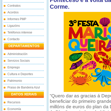
Ponteceso e a volta da
Corme.
Contratos
Acordos
Informes PMP
Ligazóns
Teléfonos interese
Contacto
DEPARTAMENTOS
Administración
Servizos Sociais
Emprego
Cultura e Deportes
Patrimonio
Praias de Bandeira Azul
DATOS XERAIS
“Quero dar as gracias á De
beneficiar do primeiro gran
Recursos
millóns de euros do plan d
Economía